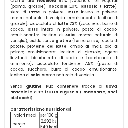
Crema alla
nocciola
57% [zucchero, oli vegetali
(palma, girasole);
nocciole
20%,
lattosio
(
latte
),
siero di
latte
in polvere,
latte
intero in polvere,
aroma naturale di vaniglia; emulsionante: lecitina di
girasole]; cioccolato al
latte
23% (zucchero, burro di
cacao,
latte
intero in polvere, pasta di cacao;
emulsionante: lecitina di
soia
; aroma naturale di
vaniglia); cialda senza
glutine
(farina di riso, fecola di
patate, proteine del
latte
, amido di mais, olio di
palma; emulsionante: lecitina di girasole; agenti
lievitanti: bicarbonato di sodio e bicarbonato di
ammonio); cioccolato fondente 7,5% (pasta di
cacao, zucchero, burro di cacao; emulsionante:
lecitina di
soia
; aroma naturale di vaniglia).
Senza
glutine
. Può contenere tracce di
uova
,
arachidi
e altra
frutta a guscio
(
mandorle
,
noci
,
pistacchi
).
Caratteristiche nutrizionali
Valori medi
per 100 g
2.292 kJ
Energia
549 kcal