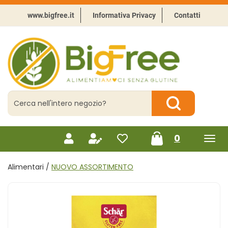
Passa
al
www.bigfree.it
Informativa Privacy
Contatti
contenuto
principale
BigFree
-
Punto
celiachia
Cerca
Prodotto
Cerca Prodotto
prodotti
0
inseriti
Alimentari /
NUOVO ASSORTIMENTO