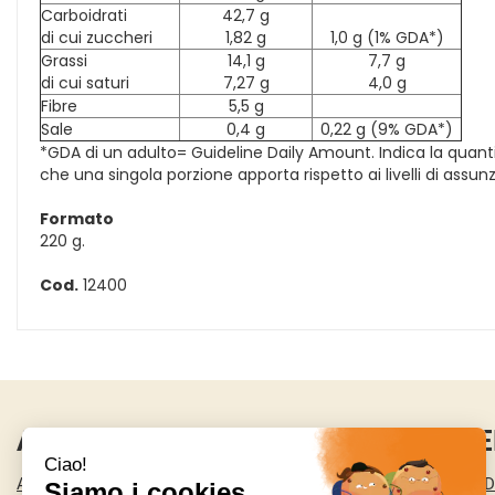
Carboidrati
42,7 g
di cui zuccheri
1,82 g
1,0 g (1% GDA*)
Grassi
14,1 g
7,7 g
di cui saturi
7,27 g
4,0 g
Fibre
5,5 g
Sale
0,4 g
0,22 g (9% GDA*)
*GDA di un adulto= Guideline Daily Amount. Indica la quantità
che una singola porzione apporta rispetto ai livelli di assu
Formato
220 g.
Cod.
12400
AREA UTENTE
LINK VE
ACCEDI
CONDIZIONI D