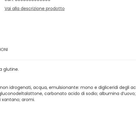
Vai alla descrizione prodotto
IONI
 glutine.
on idrogenati, acqua, emulsionante: mono e digliceridi degli acidi 
tanti: gluconodeltalattone, carbonato acido di sodio; albumina d’uo
i xantano; aromi.