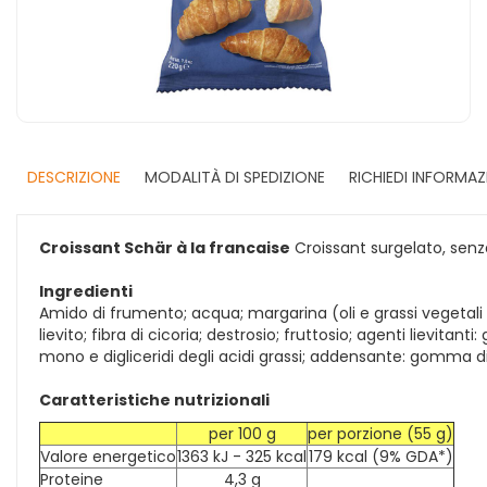
DESCRIZIONE
MODALITÀ DI SPEDIZIONE
RICHIEDI INFORMAZ
Croissant Schär à la francaise
Croissant surgelato, senza
Ingredienti
Amido di frumento; acqua; margarina (oli e grassi vegetali n
lievito; fibra di cicoria; destrosio; fruttosio; agenti lievi
mono e digliceridi degli acidi grassi; addensante: gomma d
Caratteristiche nutrizionali
per 100 g
per porzione (55 g)
Valore energetico
1363 kJ - 325 kcal
179 kcal (9% GDA*)
Proteine
4,3 g