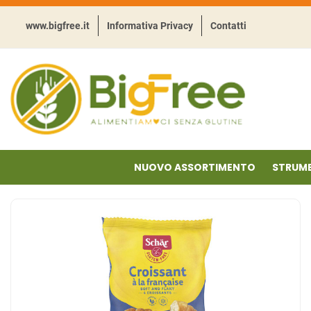
Passa
al
www.bigfree.it
Informativa Privacy
Contatti
contenuto
principale
BigFree
-
Punto
celiachia
NUOVO ASSORTIMENTO
STRUME