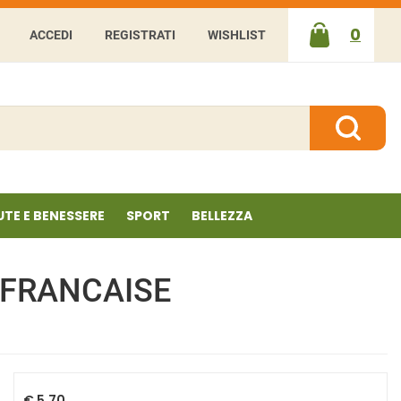
0
ACCEDI
REGISTRATI
WISHLIST
ARTICOLI
INSERITI
Cerca P
UTE E BENESSERE
SPORT
BELLEZZA
 FRANCAISE
Prezzo
€ 5,70