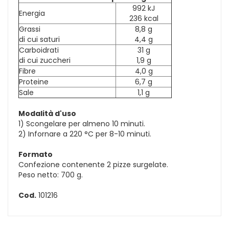
992 kJ
Energia
236 kcal
Grassi
8,8 g
di cui saturi
4,4 g
Carboidrati
31 g
di cui zuccheri
1,9 g
Fibre
4,0 g
Proteine
6,7 g
Sale
1,1 g
Modalità d'uso
1) Scongelare per almeno 10 minuti.
2) Infornare a 220 °C per 8-10 minuti.
Formato
Confezione contenente 2 pizze surgelate.
Peso netto: 700 g.
Cod.
101216