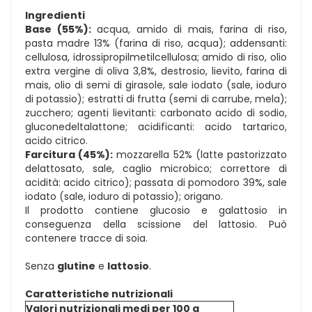
Ingredienti
Base (55%):
acqua, amido di mais, farina di riso,
pasta madre 13% (farina di riso, acqua); addensanti:
cellulosa, idrossipropilmetilcellulosa; amido di riso, olio
extra vergine di oliva 3,8%, destrosio, lievito, farina di
mais, olio di semi di girasole, sale iodato (sale, ioduro
di potassio); estratti di frutta (semi di carrube, mela);
zucchero; agenti lievitanti: carbonato acido di sodio,
gluconedeltalattone; acidificanti: acido tartarico,
acido citrico.
Farcitura (45%):
mozzarella 52% (latte pastorizzato
delattosato, sale, caglio microbico; correttore di
acidità: acido citrico); passata di pomodoro 39%, sale
iodato (sale, ioduro di potassio); origano.
Il prodotto contiene glucosio e galattosio in
conseguenza della scissione del lattosio. Può
contenere tracce di soia.
Senza
glutine
e
lattosio
.
Caratteristiche nutrizionali
Valori nutrizionali medi per 100 g