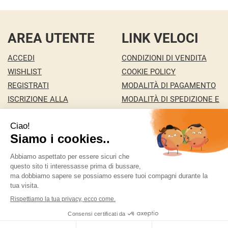
AREA UTENTE
LINK VELOCI
ACCEDI
CONDIZIONI DI VENDITA
WISHLIST
COOKIE POLICY
REGISTRATI
MODALITÀ DI PAGAMENTO
ISCRIZIONE ALLA
MODALITÀ DI SPEDIZIONE E
NEWSLETTER
RITIRO
CONTATTI
INFORMATIVA PRIVACY
MA.RI 29 S.A.S. DI MARCO PONZA & C.
- della Pace
146/c 36100 Vicenza ( VI)
ordini@bigfree.it
|
Tel.: 338 2431351
| P.Iva:
04155950241 | Numero R.E.A.: