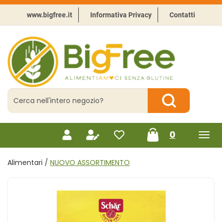
Passa
al
www.bigfree.it
Informativa Privacy
Contatti
contenuto
principale
BigFree
-
Punto
celiachia
Cerca
Prodotto
Cerca Prodotto
prodotti
0
inseriti
Alimentari /
NUOVO ASSORTIMENTO