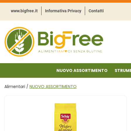
Passa
al
www.bigfree.it
Informativa Privacy
Contatti
contenuto
principale
BigFree
-
Punto
celiachia
NUOVO ASSORTIMENTO
STRUME
Alimentari /
NUOVO ASSORTIMENTO