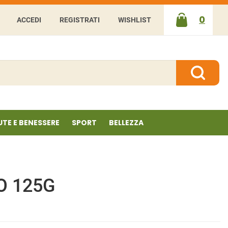
0
ACCEDI
REGISTRATI
WISHLIST
ARTICOLI
INSERITI
Cerca P
UTE E BENESSERE
SPORT
BELLEZZA
O 125G