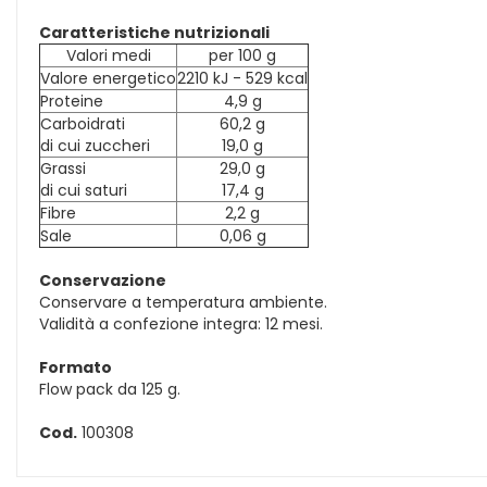
Caratteristiche nutrizionali
Valori medi
per 100 g
Valore energetico
2210 kJ - 529 kcal
Proteine
4,9 g
Carboidrati
60,2 g
di cui zuccheri
19,0 g
Grassi
29,0 g
di cui saturi
17,4 g
Fibre
2,2 g
Sale
0,06 g
Conservazione
Conservare a temperatura ambiente.
Validità a confezione integra: 12 mesi.
Formato
Flow pack da 125 g.
Cod.
100308