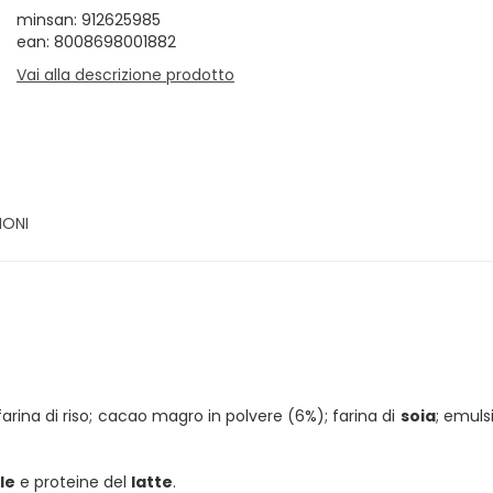
minsan: 912625985
ean: 8008698001882
Vai alla descrizione prodotto
IONI
farina di riso; cacao magro in polvere (6%); farina di
soia
; emuls
le
e proteine del
latte
.