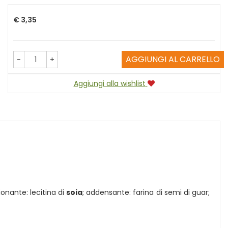
Prezzo
€ 3,35
AGGIUNGI AL CARRELLO
-
+
Aggiungi alla wishlist
ionante: lecitina di
soia
; addensante: farina di semi di guar;