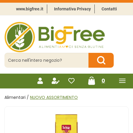
Passa
al
www.bigfree.it
Informativa Privacy
Contatti
contenuto
principale
BigFree
-
Punto
celiachia
Cerca
Prodotto
Cerca Prodotto
prodotti
0
inseriti
Alimentari /
NUOVO ASSORTIMENTO