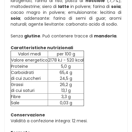
idrogenati; farina di riso; pasta di
nocciole
(7,7%);
maltodestrine; siero di
latte
in polvere; farina di
soia
;
cacao magro in polvere; emulsionante: lecitina di
soia
; addensante: farina di semi di guar; aromi
naturali; agente lievitante: carbonato acido di sodio.
Senza
glutine
. Può contenere tracce di
mandorla
.
Caratteristiche nutrizionali
Valori medi
per 100 g
Valore energetico
2178 kJ - 520 kcal
Proteine
5,0 g
Carboidrati
65,4 g
di cui zuccheri
24,5 g
Grassi
26,2 g
di cui saturi
13,1 g
Fibre
3,3 g
Sale
0,03 g
Conservazione
Validità a confezione integra: 12 mesi.