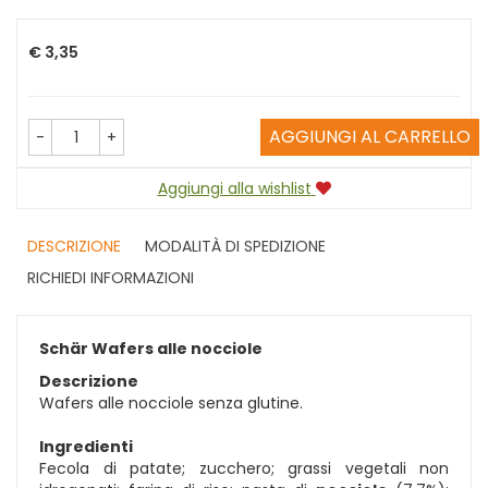
Prezzo
€ 3,35
AGGIUNGI AL CARRELLO
-
+
Aggiungi alla wishlist
DESCRIZIONE
MODALITÀ DI SPEDIZIONE
RICHIEDI INFORMAZIONI
Schär Wafers alle nocciole
Descrizione
Wafers alle nocciole senza glutine.
Ingredienti
Fecola di patate; zucchero; grassi vegetali non