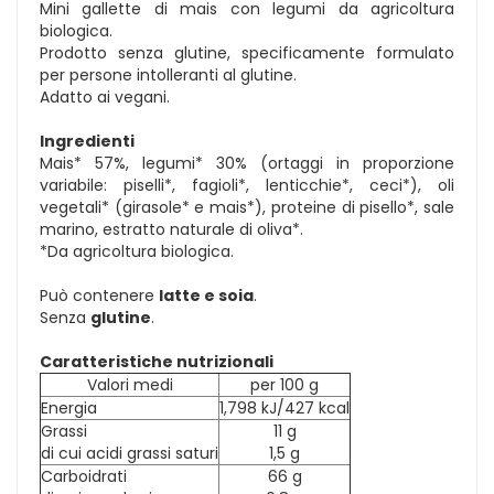
Mini gallette di mais con legumi da agricoltura
biologica.
Prodotto senza glutine, specificamente formulato
per persone intolleranti al glutine.
Adatto ai vegani.
Ingredienti
Mais* 57%, legumi* 30% (ortaggi in proporzione
variabile: piselli*, fagioli*, lenticchie*, ceci*), oli
vegetali* (girasole* e mais*), proteine di pisello*, sale
marino, estratto naturale di oliva*.
*Da agricoltura biologica.
Può contenere
latte e soia
.
Senza
glutine
.
Caratteristiche nutrizionali
Valori medi
per 100 g
Energia
1,798 kJ/427 kcal
Grassi
11 g
di cui acidi grassi saturi
1,5 g
Carboidrati
66 g