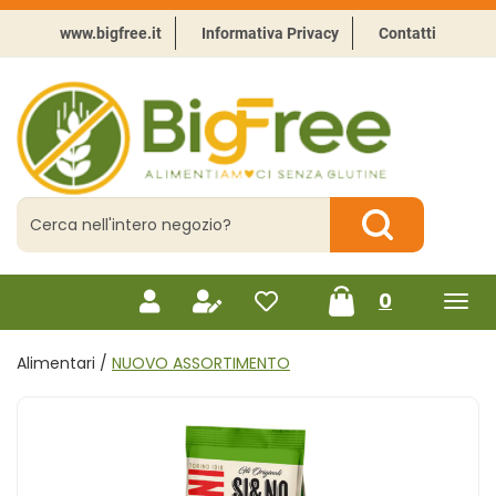
Passa
al
www.bigfree.it
Informativa Privacy
Contatti
contenuto
principale
BigFree
-
Punto
celiachia
Cerca
Prodotto
Cerca Prodotto
prodotti
0
inseriti
Alimentari /
NUOVO ASSORTIMENTO