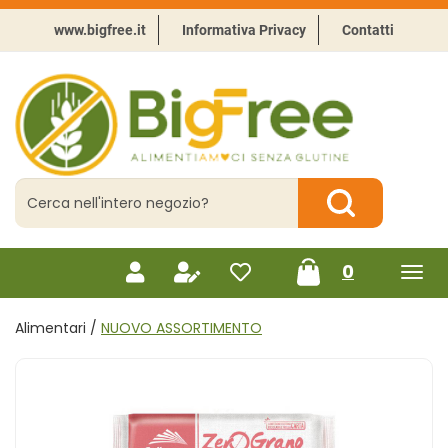
Passa
al
www.bigfree.it
Informativa Privacy
Contatti
contenuto
principale
BigFree
-
Punto
celiachia
Cerca
Prodotto
Cerca Prodotto
prodotti
0
inseriti
Alimentari /
NUOVO ASSORTIMENTO