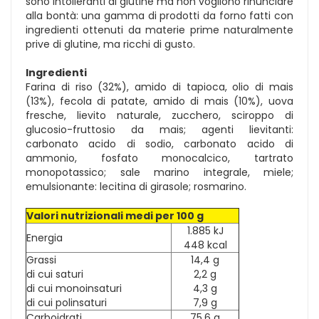
sono intolleranti al glutine ma non vogliono rinunciare
alla bontà: una gamma di prodotti da forno fatti con
ingredienti ottenuti da materie prime naturalmente
prive di glutine, ma ricchi di gusto.
Ingredienti
Farina di riso (32%), amido di tapioca, olio di mais
(13%), fecola di patate, amido di mais (10%), uova
fresche, lievito naturale, zucchero, sciroppo di
glucosio-fruttosio da mais; agenti lievitanti:
carbonato acido di sodio, carbonato acido di
ammonio, fosfato monocalcico, tartrato
monopotassico; sale marino integrale, miele;
emulsionante: lecitina di girasole; rosmarino.
Valori nutrizionali medi per 100 g
1.885 kJ
Energia
448 kcal
Grassi
14,4 g
di cui saturi
2,2 g
di cui monoinsaturi
4,3 g
di cui polinsaturi
7,9 g
Carboidrati
75,6 g