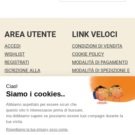
AREA UTENTE
LINK VELOCI
ACCEDI
CONDIZIONI DI VENDITA
WISHLIST
COOKIE POLICY
REGISTRATI
MODALITÀ DI PAGAMENTO
ISCRIZIONE ALLA
MODALITÀ DI SPEDIZIONE E
NEWSLETTER
RITIRO
CONTATTI
INFORMATIVA PRIVACY
MA.RI 29 S.A.S. DI MARCO PONZA & C.
- della Pace
146/c 36100 Vicenza ( VI)
ordini@bigfree.it
|
Tel.: 338 2431351
| P.Iva:
04155950241 | Numero R.E.A.: