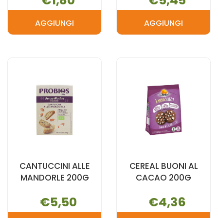
€1,80
€5,45
AGGIUNGI
AGGIUNGI
AGGIUNGI BISCOTTO
AGGIUNGI BI
VEGANO
BISCOTTO
S/G
CREMA
2PZ
NOCC AL
21G AL
CARRELLO
CARRELLO
CANTUCCINI ALLE
CEREAL BUONI AL
MANDORLE 200G
CACAO 200G
€5,50
€4,36