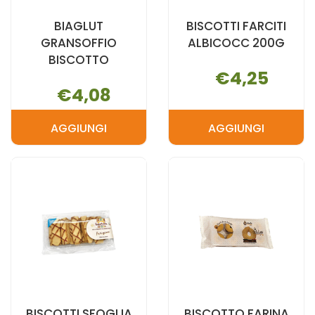
BIAGLUT
BISCOTTI FARCITI
GRANSOFFIO
ALBICOCC 200G
BISCOTTO
€4,25
€4,08
AGGIUNGI
AGGIUNGI
AGGIUNGI BIAGLUT
AGGIUNGI B
GRANSOFFIO
FARCITI
BISCOTTO AL
ALBICOCC
CARRELLO
200G AL
CARRELLO
BISCOTTI SFOGLIA
BISCOTTO FARINA