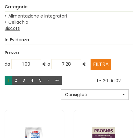
Categorie
<
Alimentazione e Integratori
<
Celiachia
Biscotti
In Evidenza
Prezzo
filtra
filtra
da
€
a
€
da
a
1
2
3
4
5
»
»»
1 - 20 di 102
Consigliati