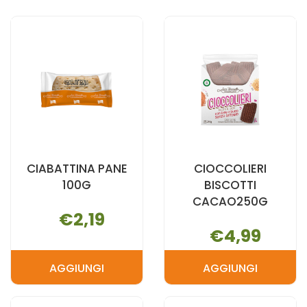
AL
CUOR
GRANO
DI
SARACENO AL
NOCCIOLA1
CARRELLO
CARRELLO
CIABATTINA PANE
CIOCCOLIERI
100G
BISCOTTI
CACAO250G
€2,19
€4,99
AGGIUNGI
AGGIUNGI
AGGIUNGI CIABATTINA
AGGIUNGI C
PANE
BISCOTTI