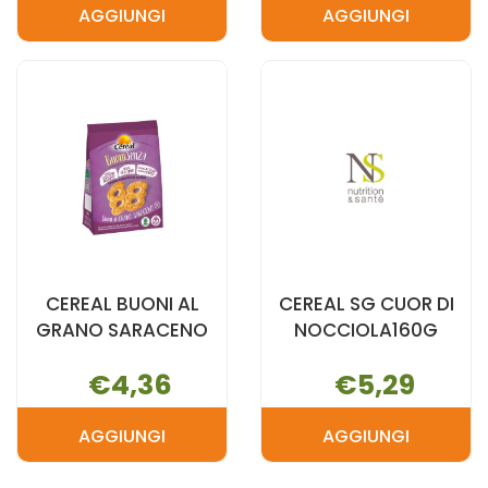
AGGIUNGI
AGGIUNGI
AGGIUNGI CANTUCCINI
AGGIUNGI C
ALLE
BUONI
MANDORLE
AL
200G AL
CACAO
CARRELLO
200G AL
CARRELLO
CEREAL BUONI AL
CEREAL SG CUOR DI
GRANO SARACENO
NOCCIOLA160G
€4,36
€5,29
AGGIUNGI
AGGIUNGI
AGGIUNGI CEREAL
AGGIUNGI C
BUONI
SG