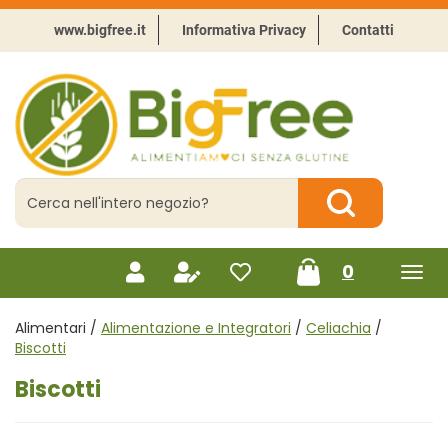
Passa
al
www.bigfree.it
Informativa Privacy
Contatti
contenuto
principale
BigFree
-
Punto
celiachia
Cerca
Prodotto
Cerca Prodotto
prodotti
0
inseriti
Alimentari /
Alimentazione e Integratori
/
Celiachia
/
Biscotti
Biscotti