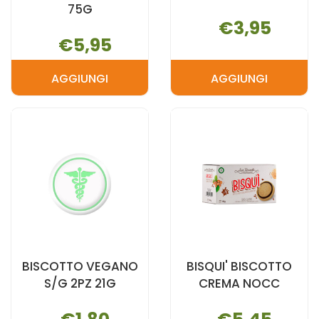
75G
€3,95
€5,95
AGGIUNGI
AGGIUNGI
AGGIUNGI BISCOTTO
AGGIUNGI 
NOCCIOLA
SENZA
CR
GLUTINE
CIOC
200G AL
75G AL
CARRELLO
CARRELLO
BISCOTTO VEGANO
BISQUI' BISCOTTO
S/G 2PZ 21G
CREMA NOCC