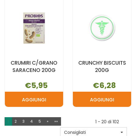
100G AL
CACAO250G
CARRELLO
CARRELLO
CRUMIRI C/GRANO
CRUNCHY BISCUITS
SARACENO 200G
200G
€5,95
€6,28
AGGIUNGI
AGGIUNGI
AGGIUNGI CRUMIRI
AGGIUNGI 
C/GRANO
BISCUITS
SARACENO
200G AL
1
2
3
4
5
»
»»
1 - 20 di 102
200G AL
CARRELLO
Consigliati
CARRELLO