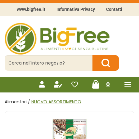
Passa
al
www.bigfree.it
Informativa Privacy
Contatti
contenuto
principale
BigFree
-
Punto
celiachia
Cerca
Prodotto
Cerca Prodotto
prodotti
0
inseriti
Alimentari /
NUOVO ASSORTIMENTO