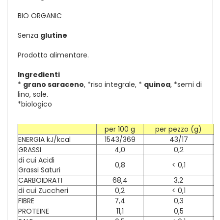
BIO ORGANIC
Senza
glutine
Prodotto alimentare.
Ingredienti
*
grano saraceno
, *riso integrale, *
quinoa
, *semi di
lino, sale.
*biologico
per 100 g
per pezzo (g)
ENERGIA kJ/kcal
1543/369
43/17
GRASSI
4,0
0,2
di cui Acidi
0,8
< 0,1
Grassi Saturi
CARBOIDRATI
68,4
3,2
di cui Zuccheri
0,2
< 0,1
FIBRE
7,4
0,3
PROTEINE
11,1
0,5