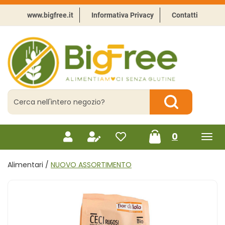
Passa
al
www.bigfree.it
Informativa Privacy
Contatti
contenuto
principale
BigFree
-
Punto
celiachia
Cerca
Prodotto
Cerca Prodotto
prodotti
0
inseriti
Alimentari /
NUOVO ASSORTIMENTO