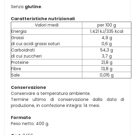
Senza
glutine
.
Caratteristiche nutrizionali
Valori medi
per 100 g
Energia
1.421 kJ/335 kcal
Grassi
4,9 g
di cui acidi grassi saturi
0,6 g
Carboidrati
54,3 g
di cui zuccheri
3,7 g
Proteine
21,8 g
Fibre
13,8 g
Sale
0,015 g
Conservazione
Conservare a temperatura ambiente.
Termine ultimo di conservazione dalla data di
produzione, in confezione integra: 14 mesi.
Formato
Peso netto: 400 g.