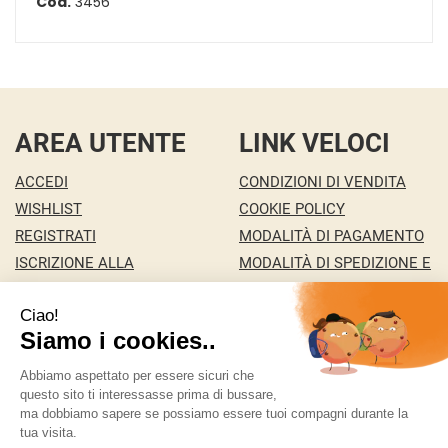
Cod.
3456
AREA UTENTE
LINK VELOCI
ACCEDI
CONDIZIONI DI VENDITA
WISHLIST
COOKIE POLICY
REGISTRATI
MODALITÀ DI PAGAMENTO
ISCRIZIONE ALLA
MODALITÀ DI SPEDIZIONE E
NEWSLETTER
RITIRO
CONTATTI
INFORMATIVA PRIVACY
MA.RI 29 S.A.S. DI MARCO PONZA & C.
- della Pace
146/c 36100 Vicenza ( VI)
ordini@bigfree.it
|
Tel.: 338 2431351
| P.Iva: