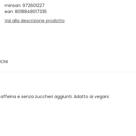
minsan: 972601227
ean: 8018848017335
Vai alla descrizione prodotto
IONI
affeina e senza zuccheri aggiunti. Adatto ai vegani.