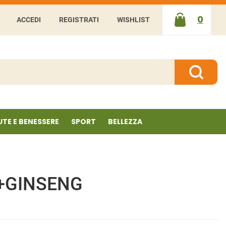
0
ACCEDI
REGISTRATI
WISHLIST
ARTICOLI
INSERITI
Cerca P
UTE E BENESSERE
SPORT
BELLEZZA
+GINSENG