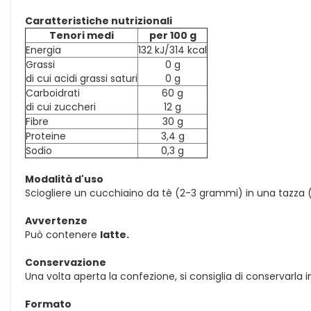
Caratteristiche nutrizionali
Tenori medi
per 100 g
Energia
132 kJ/314 kcal
Grassi
0 g
di cui acidi grassi saturi
0 g
Carboidrati
60 g
di cui zuccheri
12 g
Fibre
30 g
Proteine
3,4 g
Sodio
0,3 g
Modalità d'uso
Sciogliere un cucchiaino da tè (2-3 grammi) in una tazza (
Avvertenze
Può contenere
latte.
Conservazione
Una volta aperta la confezione, si consiglia di conservarla 
Formato