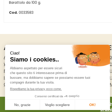
Barattolo da 100 g.
Cod.
0033583
AREA UTENTE
LINK VE
ACCEDI
CONDIZIONI D
WISHLIST
COOKIE POLI
REGISTRATI
MODALITÀ DI
ISCRIZIONE ALLA NEWSLETTER
MODALITÀ DI 
CONTATTI
INFORMATIVA
MA.RI 2
ordin