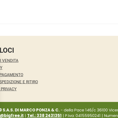
LOCI
I VENDITA
CY
 PAGAMENTO
SPEDIZIONE E RITIRO
 PRIVACY
9 S.A.S. DI MARCO PONZA & C.
- della Pace 146/c 36100 Vicen
i@bigfree.it
|
Tel.: 338 2431351
| P.Iva: 04155950241 | Numero 