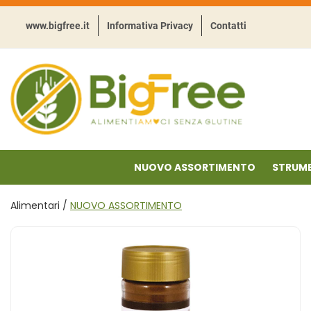
Passa
al
www.bigfree.it
Informativa Privacy
Contatti
contenuto
principale
BigFree
-
Punto
celiachia
NUOVO ASSORTIMENTO
STRUME
Alimentari /
NUOVO ASSORTIMENTO