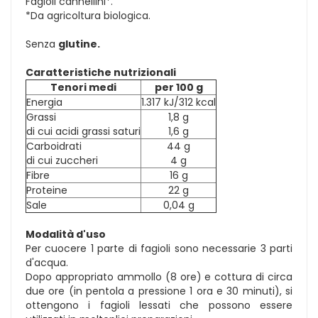
Fagioli cannellini*.
*Da agricoltura biologica.
Senza
glutine.
Caratteristiche nutrizionali
Tenori medi
per 100 g
Energia
1.317 kJ/312 kcal
Grassi
1,8 g
di cui acidi grassi saturi
1,6 g
Carboidrati
44 g
di cui zuccheri
4 g
Fibre
16 g
Proteine
22 g
Sale
0,04 g
Modalità d'uso
Per cuocere 1 parte di fagioli sono necessarie 3 parti
d'acqua.
Dopo appropriato ammollo (8 ore) e cottura di circa
due ore (in pentola a pressione 1 ora e 30 minuti), si
ottengono i fagioli lessati che possono essere