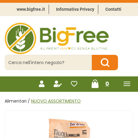
Passa
al
www.bigfree.it
Informativa Privacy
Contatti
contenuto
principale
BigFree
-
Punto
celiachia
Cerca
Prodotto
Cerca Prodotto
prodotti
0
inseriti
Alimentari /
NUOVO ASSORTIMENTO