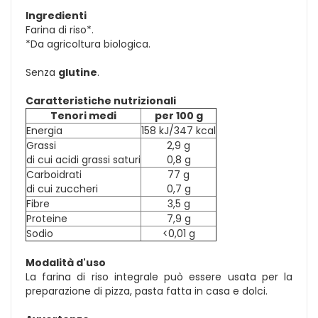
Ingredienti
Farina di riso*.
*Da agricoltura biologica.
Senza
glutine
.
Caratteristiche nutrizionali
Tenori medi
per 100 g
Energia
158 kJ/347 kcal
Grassi
2,9 g
di cui acidi grassi saturi
0,8 g
Carboidrati
77 g
di cui zuccheri
0,7 g
Fibre
3,5 g
Proteine
7,9 g
Sodio
<0,01 g
Modalità d'uso
La farina di riso integrale può essere usata per la
preparazione di pizza, pasta fatta in casa e dolci.