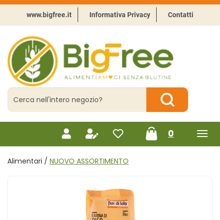
Passa
al
www.bigfree.it
Informativa Privacy
Contatti
contenuto
principale
BigFree
-
Punto
celiachia
Cerca
Prodotto
Cerca Prodotto
prodotti
0
inseriti
Alimentari /
NUOVO ASSORTIMENTO