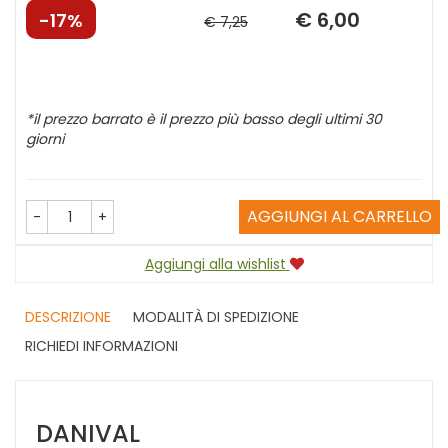
€ 6,00
Sconto
Prezzo
17%
€ 7,25
del
scontato
*il prezzo barrato è il prezzo più basso degli ultimi 30
giorni
AGGIUNGI AL CARRELLO
-
+
Aggiungi alla wishlist
DESCRIZIONE
MODALITÀ DI SPEDIZIONE
RICHIEDI INFORMAZIONI
DANIVAL