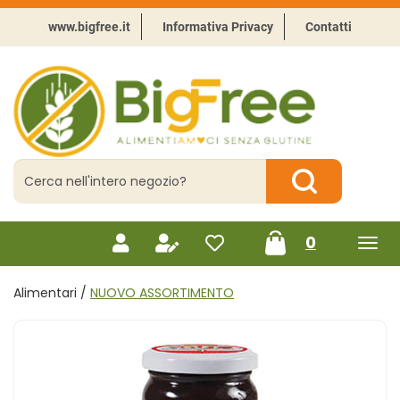
Passa
al
www.bigfree.it
Informativa Privacy
Contatti
contenuto
principale
BigFree
-
Punto
celiachia
Cerca
Prodotto
Cerca Prodotto
prodotti
0
inseriti
Alimentari /
NUOVO ASSORTIMENTO