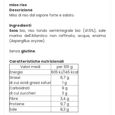
miso riso
Descrizione
Miso di riso dal sapore forte e salato.
Ingredienti
Soia
bio, riso tondo semintegrale bio (41.5%), sale
marino dell'Atlantico non raffinato, acqua, enzima
(Aspergillus oryzae).
Senza
glutine
.
Caratteristiche nutrizionali
Valori medi
per 100 g
Energia
605 kJ/145 kcal
Grassi
6,7 g
di cui acidi grassi saturi
1 g
Carboidrati
9 g
di cui zuccheri
3 g
Fibre
3,4 g
Proteine
9,7 g
Sale
8,3 g