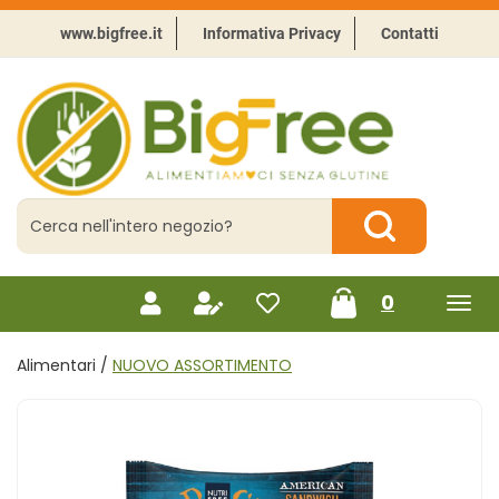
Passa
al
www.bigfree.it
Informativa Privacy
Contatti
contenuto
principale
BigFree
-
Punto
celiachia
Cerca
Prodotto
Cerca Prodotto
prodotti
0
inseriti
Alimentari /
NUOVO ASSORTIMENTO