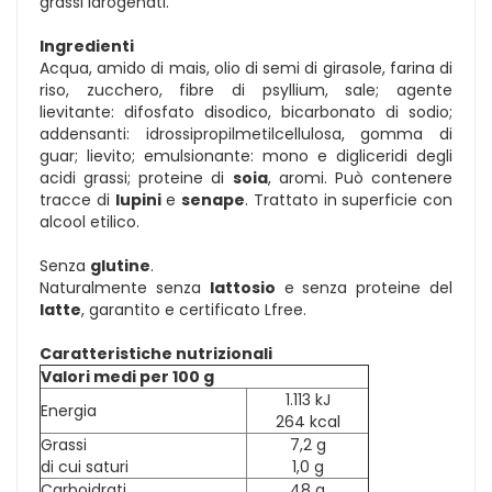
grassi idrogenati.
Ingredienti
Acqua, amido di mais, olio di semi di girasole, farina di
riso, zucchero, fibre di psyllium, sale; agente
lievitante: difosfato disodico, bicarbonato di sodio;
addensanti: idrossipropilmetilcellulosa, gomma di
guar; lievito; emulsionante: mono e digliceridi degli
acidi grassi; proteine di
soia
, aromi. Può contenere
tracce di
lupini
e
senape
. Trattato in superficie con
alcool etilico.
Senza
glutine
.
Naturalmente senza
lattosio
e senza proteine del
latte
, garantito e certificato Lfree.
Caratteristiche nutrizionali
Valori medi per 100 g
1.113 kJ
Energia
264 kcal
Grassi
7,2 g
di cui saturi
1,0 g
Carboidrati
48 g