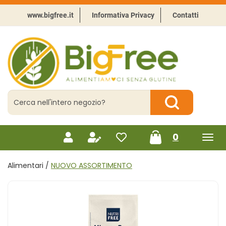
Passa
al
www.bigfree.it
Informativa Privacy
Contatti
contenuto
principale
BigFree
-
Punto
celiachia
Cerca
Prodotto
Cerca Prodotto
prodotti
0
inseriti
Alimentari /
NUOVO ASSORTIMENTO