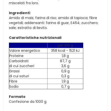
miscelati fra loro.
Ingredienti
Amido di mais; farina di riso; amido di tapioca; fibre
vegetali; addensanti: farina di guar, E464; zucchero;
sale; estratto di lievito.
Caratteristiche nutrizionali
per 100 g
Valore energetico
358 kcal - 1521 kJ
Proteine
1,8 g
Carboidrati
87,7 g
di cui zuccheri
3,6 g
Grassi
0,9 g
di cui saturi
0,3 g
Fibre
1,9 g
Sodio
0,7 g
Formato
Confezione da 1000 g.