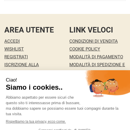
AREA UTENTE
LINK VELOCI
ACCEDI
CONDIZIONI DI VENDITA
WISHLIST
COOKIE POLICY
REGISTRATI
MODALITÀ DI PAGAMENTO
ISCRIZIONE ALLA
MODALITÀ DI SPEDIZIONE E
NEWSLETTER
RITIRO
CONTATTI
INFORMATIVA PRIVACY
MA.RI 29 S.A.S. DI MARCO PONZA & C.
- della Pace
146/c 36100 Vicenza ( VI)
ordini@bigfree.it
|
Tel.: 338 2431351
| P.Iva:
04155950241 | Numero R.E.A.: