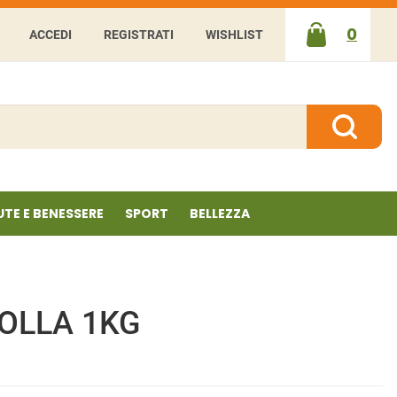
0
ACCEDI
REGISTRATI
WISHLIST
ARTICOLI
INSERITI
Cerca P
UTE E BENESSERE
SPORT
BELLEZZA
ROLLA 1KG