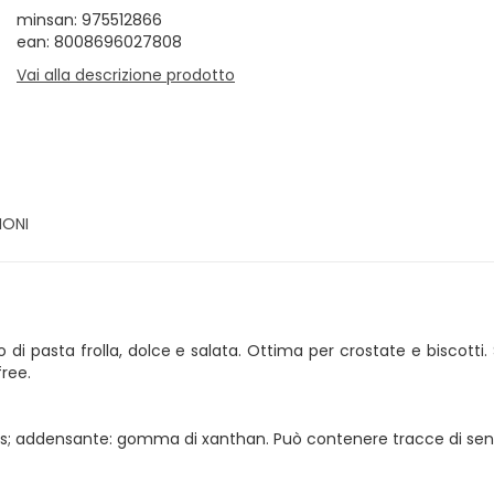
minsan: 975512866
ean: 8008696027808
Vai alla descrizione prodotto
IONI
ipo di pasta frolla, dolce e salata. Ottima per crostate e biscot
free.
 mais; addensante: gomma di xanthan. Può contenere tracce di sen