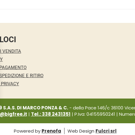
LOCI
I VENDITA
CY
 PAGAMENTO
SPEDIZIONE E RITIRO
 PRIVACY
9 S.A.S. DI MARCO PONZA & C.
- della Pace 146/c 36100 Vicen
i@bigfree.it
|
Tel.: 338 2431351
| P.Iva: 04155950241 | Numero 
Powered by
Prenofa
Web Design
Fulcri srl