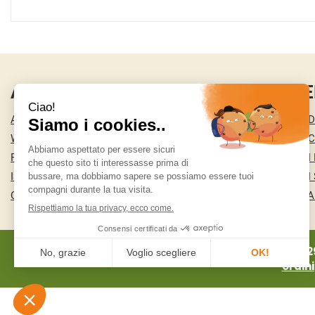
AREA UTENTE
LINK VE
ACCEDI
CONDIZIONI D
WISHLIST
COOKIE POLI
REGISTRATI
MODALITÀ DI
ISCRIZIONE ALLA NEWSLETTER
MODALITÀ DI 
CONTATTI
INFORMATIVA
MA.RI 2
ordin