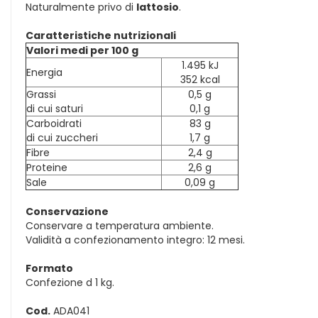
Naturalmente privo di
lattosio
.
Caratteristiche nutrizionali
Valori medi per 100 g
1.495 kJ
Energia
352 kcal
Grassi
0,5 g
di cui saturi
0,1 g
Carboidrati
83 g
di cui zuccheri
1,7 g
Fibre
2,4 g
Proteine
2,6 g
Sale
0,09 g
Conservazione
Conservare a temperatura ambiente.
Validità a confezionamento integro: 12 mesi.
Formato
Confezione d 1 kg.
Cod.
ADA041