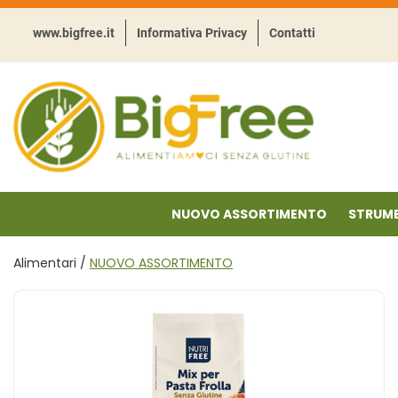
Passa
al
www.bigfree.it
Informativa Privacy
Contatti
contenuto
principale
BigFree
-
Punto
celiachia
NUOVO ASSORTIMENTO
STRUME
Alimentari /
NUOVO ASSORTIMENTO