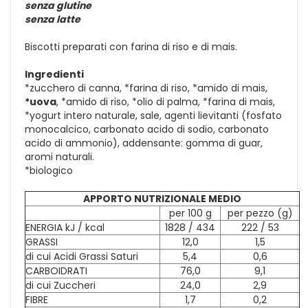
senza glutine
senza latte
Biscotti preparati con farina di riso e di mais.
Ingredienti
*zucchero di canna, *farina di riso, *amido di mais,
*uova
, *amido di riso, *olio di palma, *farina di mais,
*yogurt intero naturale, sale, agenti lievitanti (fosfato
monocalcico, carbonato acido di sodio, carbonato
acido di ammonio), addensante: gomma di guar,
aromi naturali.
*biologico
APPORTO NUTRIZIONALE MEDIO
per 100 g
per pezzo (g)
ENERGIA kJ / kcal
1828 / 434
222 / 53
GRASSI
12,0
1,5
di cui Acidi Grassi Saturi
5,4
0,6
CARBOIDRATI
76,0
9,1
di cui Zuccheri
24,0
2,9
FIBRE
1,7
0,2