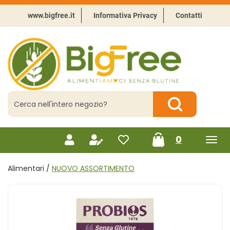
Passa
al
www.bigfree.it
Informativa Privacy
Contatti
contenuto
principale
BigFree
-
Punto
celiachia
Cerca
Prodotto
Cerca Prodotto
prodotti
0
inseriti
Alimentari /
NUOVO ASSORTIMENTO